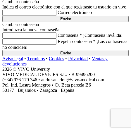
Cambiar contraseña
Indica el correo electrónico con el que registraste tu usuario en vivo.
Correo electrónico
Enviar
Cambiar contraseña
Introduzca la nueva contraseña.
Contraseña *
¡Contraseña inválida!
Repetir contraseña *
¡Las contraseñas
no coinciden!
Enviar
Aviso legal
•
Términos
•
Cookies
•
Privacidad
•
Ventas y
devoluciones
2026 © VIVO University
VIVO MEDICAL DEVICES S.L. • B-99496200
(+34) 976 179 346 • andresanadon@vivo-medical.com
Pol. Ind. Lastra Monegros • C/. Beta parcela B6
50177 - Bujaraloz • Zaragoza - España