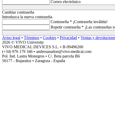
Correo electrónico
Cambiar contraseña
Introduzca la nueva contraseña.
Contraseña *
¡Contraseña inválida!
Repetir contraseña *
¡Las contraseñas n
Aviso legal
•
Términos
•
Cookies
•
Privacidad
•
Ventas y devolucion
2026 © VIVO University
VIVO MEDICAL DEVICES S.L. • B-99496200
(+34) 976 179 346 • andresanadon@vivo-medical.com
Pol. Ind. Lastra Monegros • C/. Beta parcela B6
50177 - Bujaraloz • Zaragoza - España