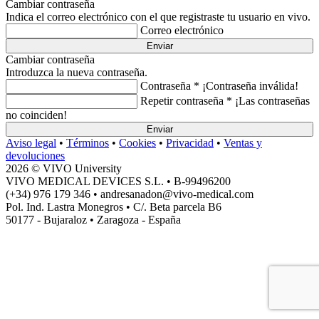
Cambiar contraseña
Indica el correo electrónico con el que registraste tu usuario en vivo.
Correo electrónico
Enviar
Cambiar contraseña
Introduzca la nueva contraseña.
Contraseña *
¡Contraseña inválida!
Repetir contraseña *
¡Las contraseñas
no coinciden!
Enviar
Aviso legal
•
Términos
•
Cookies
•
Privacidad
•
Ventas y
devoluciones
2026 © VIVO University
VIVO MEDICAL DEVICES S.L. • B-99496200
(+34) 976 179 346 • andresanadon@vivo-medical.com
Pol. Ind. Lastra Monegros • C/. Beta parcela B6
50177 - Bujaraloz • Zaragoza - España