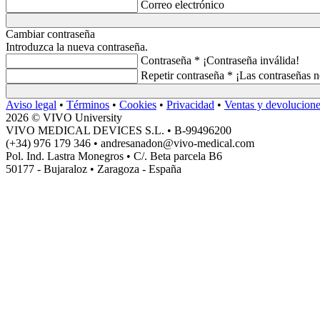
Correo electrónico
Cambiar contraseña
Introduzca la nueva contraseña.
Contraseña *
¡Contraseña inválida!
Repetir contraseña *
¡Las contraseñas n
Aviso legal
•
Términos
•
Cookies
•
Privacidad
•
Ventas y devolucion
2026 © VIVO University
VIVO MEDICAL DEVICES S.L. • B-99496200
(+34) 976 179 346 • andresanadon@vivo-medical.com
Pol. Ind. Lastra Monegros • C/. Beta parcela B6
50177 - Bujaraloz • Zaragoza - España