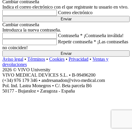
Cambiar contraseña
Indica el correo electrónico con el que registraste tu usuario en vivo.
Correo electrónico
Enviar
Cambiar contraseña
Introduzca la nueva contraseña.
Contraseña *
¡Contraseña inválida!
Repetir contraseña *
¡Las contraseñas
no coinciden!
Enviar
Aviso legal
•
Términos
•
Cookies
•
Privacidad
•
Ventas y
devoluciones
2026 © VIVO University
VIVO MEDICAL DEVICES S.L. • B-99496200
(+34) 976 179 346 • andresanadon@vivo-medical.com
Pol. Ind. Lastra Monegros • C/. Beta parcela B6
50177 - Bujaraloz • Zaragoza - España