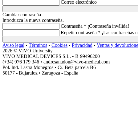
Correo electrónico
Cambiar contraseña
Introduzca la nueva contraseña.
Contraseña *
¡Contraseña inválida!
Repetir contraseña *
¡Las contraseñas n
Aviso legal
•
Términos
•
Cookies
•
Privacidad
•
Ventas y devolucion
2026 © VIVO University
VIVO MEDICAL DEVICES S.L. • B-99496200
(+34) 976 179 346 • andresanadon@vivo-medical.com
Pol. Ind. Lastra Monegros • C/. Beta parcela B6
50177 - Bujaraloz • Zaragoza - España