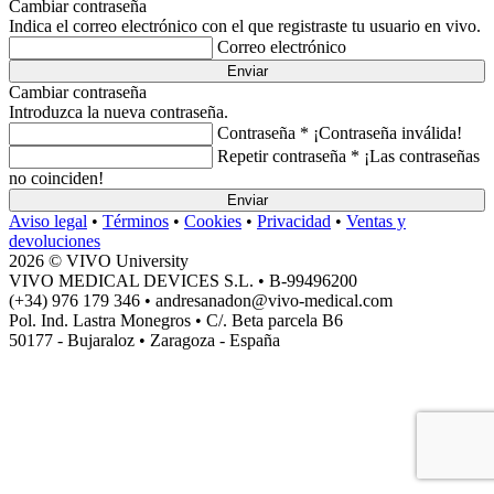
Cambiar contraseña
Indica el correo electrónico con el que registraste tu usuario en vivo.
Correo electrónico
Enviar
Cambiar contraseña
Introduzca la nueva contraseña.
Contraseña *
¡Contraseña inválida!
Repetir contraseña *
¡Las contraseñas
no coinciden!
Enviar
Aviso legal
•
Términos
•
Cookies
•
Privacidad
•
Ventas y
devoluciones
2026 © VIVO University
VIVO MEDICAL DEVICES S.L. • B-99496200
(+34) 976 179 346 • andresanadon@vivo-medical.com
Pol. Ind. Lastra Monegros • C/. Beta parcela B6
50177 - Bujaraloz • Zaragoza - España