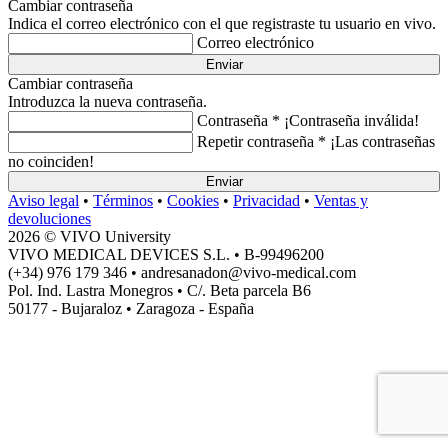
Cambiar contraseña
Indica el correo electrónico con el que registraste tu usuario en vivo.
Correo electrónico
Enviar
Cambiar contraseña
Introduzca la nueva contraseña.
Contraseña *
¡Contraseña inválida!
Repetir contraseña *
¡Las contraseñas
no coinciden!
Enviar
Aviso legal
•
Términos
•
Cookies
•
Privacidad
•
Ventas y
devoluciones
2026 © VIVO University
VIVO MEDICAL DEVICES S.L. • B-99496200
(+34) 976 179 346 • andresanadon@vivo-medical.com
Pol. Ind. Lastra Monegros • C/. Beta parcela B6
50177 - Bujaraloz • Zaragoza - España