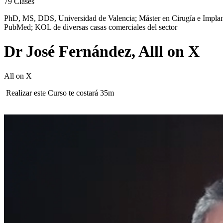
79
Clases
PhD, MS, DDS, Universidad de Valencia; Máster en Cirugía e Implantol
PubMed; KOL de diversas casas comerciales del sector
Dr José Fernández, Alll on X
All on X
Realizar este Curso te costará 35m