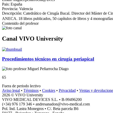
Pais:
España
Provincia:
Valencia
Descripción:
Catedrático de Cirugía Bucal. Director del Máster de Ci
ANECA. 18 libros publicados, 50 capítulos de libros y 4 monografías
Contenido del profesor
Canal VIVO University
Procedimientos técnicos en cirugía periapical
Miguel Peñarrocha Diago
65
Fuera de periodo lectivo
Aviso legal
•
Términos
•
Cookies
•
Privacidad
•
Ventas y devolucion
2026 © VIVO University
VIVO MEDICAL DEVICES S.L. • B-99496200
(+34) 976 179 346 • andresanadon@vivo-medical.com
Pol. Ind. Lastra Monegros • C/. Beta parcela B6