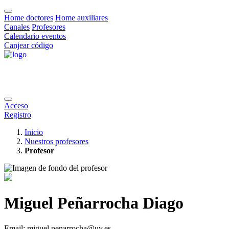
Home doctores
Home auxiliares
Canales
Profesores
Calendario eventos
Canjear código
Acceso
Registro
Inicio
Nuestros profesores
Profesor
Miguel Peñarrocha Diago
Email:
miguel.penarrocha@uv.es