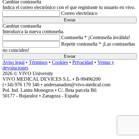
Cambiar contraseña
Indica el correo electrónico con el que registraste tu usuario en vivo.
Correo electrónico
Enviar
Cambiar contraseña
Introduzca la nueva contraseña.
Contraseña *
¡Contraseña inválida!
Repetir contraseña *
¡Las contraseñas
no coinciden!
Enviar
Aviso legal
•
Términos
•
Cookies
•
Privacidad
•
Ventas y
devoluciones
2026 © VIVO University
VIVO MEDICAL DEVICES S.L. • B-99496200
(+34) 976 179 346 • andresanadon@vivo-medical.com
Pol. Ind. Lastra Monegros • C/. Beta parcela B6
50177 - Bujaraloz • Zaragoza - España