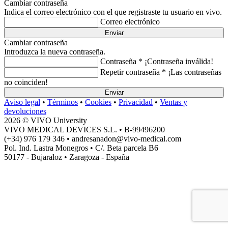
Cambiar contraseña
Indica el correo electrónico con el que registraste tu usuario en vivo.
Correo electrónico
Enviar
Cambiar contraseña
Introduzca la nueva contraseña.
Contraseña *
¡Contraseña inválida!
Repetir contraseña *
¡Las contraseñas
no coinciden!
Enviar
Aviso legal
•
Términos
•
Cookies
•
Privacidad
•
Ventas y
devoluciones
2026 © VIVO University
VIVO MEDICAL DEVICES S.L. • B-99496200
(+34) 976 179 346 • andresanadon@vivo-medical.com
Pol. Ind. Lastra Monegros • C/. Beta parcela B6
50177 - Bujaraloz • Zaragoza - España