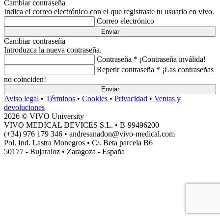
Cambiar contraseña
Indica el correo electrónico con el que registraste tu usuario en vivo.
Correo electrónico
Enviar
Cambiar contraseña
Introduzca la nueva contraseña.
Contraseña *
¡Contraseña inválida!
Repetir contraseña *
¡Las contraseñas
no coinciden!
Enviar
Aviso legal
•
Términos
•
Cookies
•
Privacidad
•
Ventas y
devoluciones
2026 © VIVO University
VIVO MEDICAL DEVICES S.L. • B-99496200
(+34) 976 179 346 • andresanadon@vivo-medical.com
Pol. Ind. Lastra Monegros • C/. Beta parcela B6
50177 - Bujaraloz • Zaragoza - España