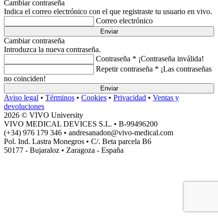
Cambiar contraseña
Indica el correo electrónico con el que registraste tu usuario en vivo.
Correo electrónico
Enviar
Cambiar contraseña
Introduzca la nueva contraseña.
Contraseña *
¡Contraseña inválida!
Repetir contraseña *
¡Las contraseñas
no coinciden!
Enviar
Aviso legal
•
Términos
•
Cookies
•
Privacidad
•
Ventas y
devoluciones
2026 © VIVO University
VIVO MEDICAL DEVICES S.L. • B-99496200
(+34) 976 179 346 • andresanadon@vivo-medical.com
Pol. Ind. Lastra Monegros • C/. Beta parcela B6
50177 - Bujaraloz • Zaragoza - España