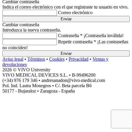
Cambiar contraseña
Indica el correo electrónico con el que registraste tu usuario en vivo.
Correo electrónico
Enviar
Cambiar contraseña
Introduzca la nueva contraseña.
Contraseña *
¡Contraseña inválida!
Repetir contraseña *
¡Las contraseñas
no coinciden!
Enviar
Aviso legal
•
Términos
•
Cookies
•
Privacidad
•
Ventas y
devoluciones
2026 © VIVO University
VIVO MEDICAL DEVICES S.L. • B-99496200
(+34) 976 179 346 • andresanadon@vivo-medical.com
Pol. Ind. Lastra Monegros • C/. Beta parcela B6
50177 - Bujaraloz • Zaragoza - España