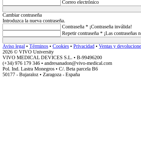
Correo electrónico
Cambiar contraseña
Introduzca la nueva contraseña.
Contraseña *
¡Contraseña inválida!
Repetir contraseña *
¡Las contraseñas n
Aviso legal
•
Términos
•
Cookies
•
Privacidad
•
Ventas y devolucion
2026 © VIVO University
VIVO MEDICAL DEVICES S.L. • B-99496200
(+34) 976 179 346 • andresanadon@vivo-medical.com
Pol. Ind. Lastra Monegros • C/. Beta parcela B6
50177 - Bujaraloz • Zaragoza - España