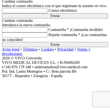
Cambiar contraseña
Indica el correo electrónico con el que registraste tu usuario en vivo.
Correo electrónico
Enviar
Cambiar contraseña
Introduzca la nueva contraseña.
Contraseña *
¡Contraseña inválida!
Repetir contraseña *
¡Las contraseñas
no coinciden!
Enviar
Aviso legal
•
Términos
•
Cookies
•
Privacidad
•
Ventas y
devoluciones
2026 © VIVO University
VIVO MEDICAL DEVICES S.L. • B-99496200
(+34) 976 179 346 • andresanadon@vivo-medical.com
Pol. Ind. Lastra Monegros • C/. Beta parcela B6
50177 - Bujaraloz • Zaragoza - España