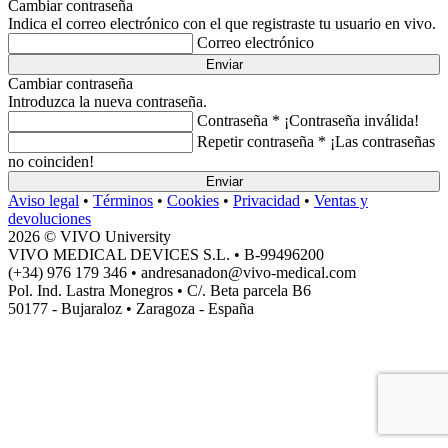
Cambiar contraseña
Indica el correo electrónico con el que registraste tu usuario en vivo.
Correo electrónico
Enviar
Cambiar contraseña
Introduzca la nueva contraseña.
Contraseña *
¡Contraseña inválida!
Repetir contraseña *
¡Las contraseñas
no coinciden!
Enviar
Aviso legal
•
Términos
•
Cookies
•
Privacidad
•
Ventas y
devoluciones
2026 © VIVO University
VIVO MEDICAL DEVICES S.L. • B-99496200
(+34) 976 179 346 • andresanadon@vivo-medical.com
Pol. Ind. Lastra Monegros • C/. Beta parcela B6
50177 - Bujaraloz • Zaragoza - España